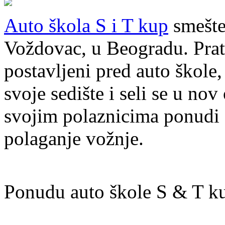
Auto škola S i T kup
smešten
Voždovac, u Beogradu. Prat
postavljeni pred auto škole
svoje sedište i seli se u no
svojim polaznicima ponudi 
polaganje vožnje.
Ponudu auto škole S & T ku