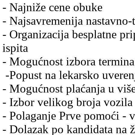
- Najniže cene obuke
- Najsavremenija nastavno-
- Organizacija besplatne pr
ispita
- Mogućnost izbora termina
-Popust na lekarsko uvere
- Mogućnost plaćanja u viš
- Izbor velikog broja vozila
- Polaganje Prve pomoći -
- Dolazak po kandidata na ž